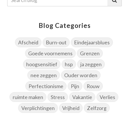
Blog Categories
Afscheid
Burn-out
Eindejaarsblues
Goede voornemens
Grenzen
hoogsensitief
hsp
ja zeggen
nee zeggen
Ouder worden
Perfectionisme
Pijn
Rouw
ruimte maken
Stress
Vakantie
Verlies
Verplichtingen
Vrijheid
Zelfzorg