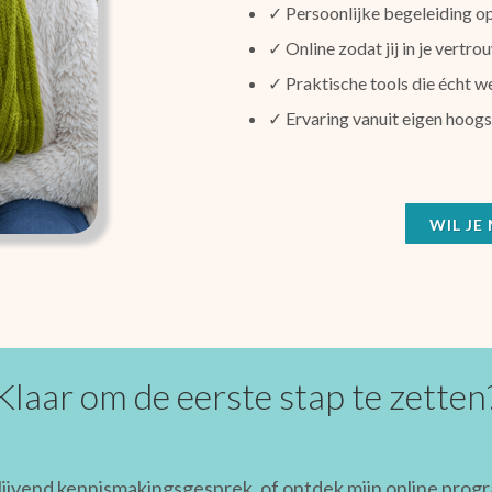
✓ Persoonlijke begeleiding o
✓ Online zodat jij in je vert
✓ Praktische tools die écht w
✓ Ervaring vanuit eigen hoogse
WIL JE
Klaar om de eerste stap te zetten
lijvend kennismakingsgesprek, of ontdek mijn online progr