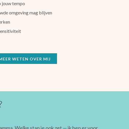
p jouw tempo
rouwde omgeving mag blijven
erken
nsitiviteit
 MEER WETEN OVER MIJ
?
amma. Welke stap je ook zet — ik ben er voor