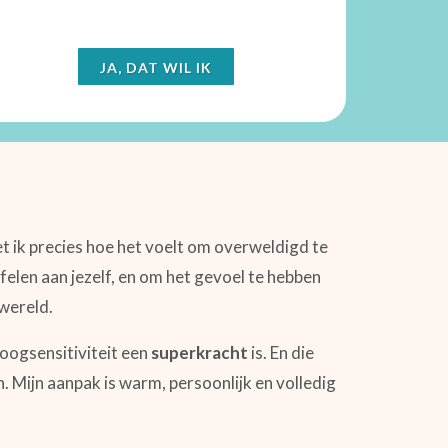
JA, DAT WIL IK
 ik precies hoe het voelt om overweldigd te
jfelen aan jezelf, en om het gevoel te hebben
 wereld.
oogsensitiviteit een
superkracht
is. En die
n. Mijn aanpak is warm, persoonlijk en volledig