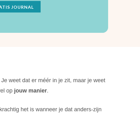
TIS JOURNAL
 Je weet dat er méér in je zit, maar je weet
wel op
jou
w mani
er
.
krachtig het is wanneer je dat anders-zijn